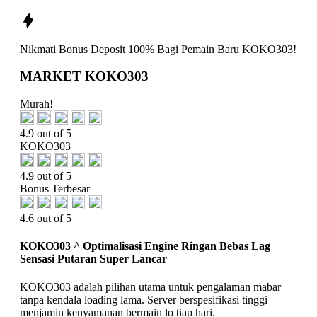
Nikmati
Bonus Deposit 100%
Bagi Pemain Baru
KOKO303!
MARKET KOKO303
Murah!
4.9 out of 5
KOKO303
4.9 out of 5
Bonus Terbesar
4.6 out of 5
KOKO303 ^ Optimalisasi Engine Ringan Bebas Lag
Sensasi Putaran Super Lancar
KOKO303 adalah pilihan utama untuk pengalaman mabar
tanpa kendala loading lama. Server berspesifikasi tinggi
menjamin kenyamanan bermain lo tiap hari.