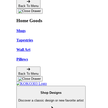
Back To Menu
Home Goods
Mugs
Tapestries
Wall Art
Pillows
Back To Menu
Shop Designs
Discover a classic design or new favorite artist