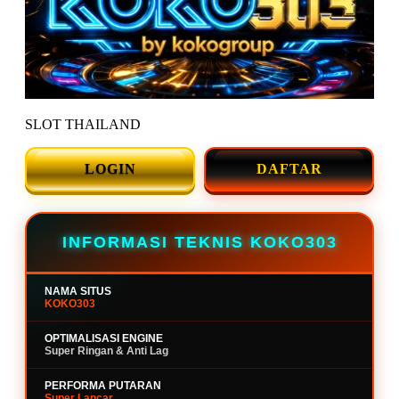
SLOT THAILAND
LOGIN
DAFTAR
INFORMASI TEKNIS KOKO303
NAMA SITUS
KOKO303
OPTIMALISASI ENGINE
Super Ringan & Anti Lag
PERFORMA PUTARAN
Super Lancar