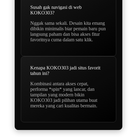
Susah gak navigasi di web
KOKO303?
Nggak sama sekali. Desain kita emang
dibikin minimalis biar pemain baru pun
langsung paham dan bisa akses fitur
favoritnya cuma dalam satu klik.
Kenapa KOKO303 jadi situs favorit
tahun ini?
Kombinasi antara akses cepat,
performa *spin* yang lancar, dan
tampilan yang modern bikin
KOKO303 jadi pilihan utama buat
mereka yang cari kualitas bermain.