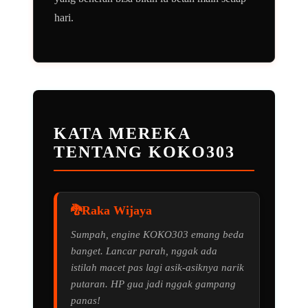
hari.
KATA MEREKA
TENTANG KOKO303
Raka Wijaya
Sumpah, engine KOKO303 emang beda
banget. Lancar parah, nggak ada
istilah macet pas lagi asik-asiknya narik
putaran. HP gua jadi nggak gampang
panas!