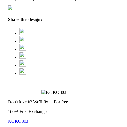
Share this design:
Don't love it? We'll fix it. For free.
100% Free Exchanges.
KOKO303