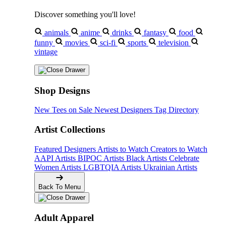
Discover something you'll love!
animals
anime
drinks
fantasy
food
funny
movies
sci-fi
sports
television
vintage
Shop Designs
New Tees on Sale
Newest Designers
Tag Directory
Artist Collections
Featured Designers
Artists to Watch
Creators to Watch
AAPI Artists
BIPOC Artists
Black Artists
Celebrate
Women Artists
LGBTQIA Artists
Ukrainian Artists
Back To Menu
Adult Apparel