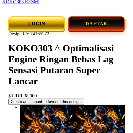
KOKO303 RESMI
LOGIN
DAFTAR
Design ID: 74165272
KOKO303 ^ Optimalisasi
Engine Ringan Bebas Lag
Sensasi Putaran Super
Lancar
$3
IDR 38.000
Create an account to favorite this design!